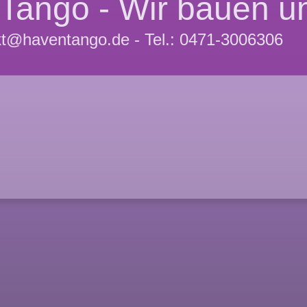
Tango - Wir bauen 
kt@haventango.de - Tel.: 0471-3006306